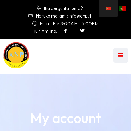
Iha pergunta ruma?
Haruka mai ami: info@anp.tl
Mon - Fri: 8:00AM - 6:00PM
Tuir Ami iha:
My account