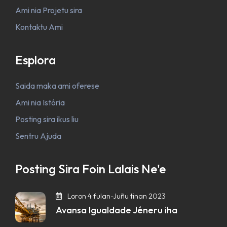
Ami nia Projetu sira
Kontaktu Ami
Esplora
Saida maka ami oferese
Ami nia Istória
Posting sira ikus liu
Sentru Ajuda
Posting Sira Foin Lalais Ne'e
Loron 4 fulan-Juñu tinan 2023
Avansa Igualdade Jéneru iha