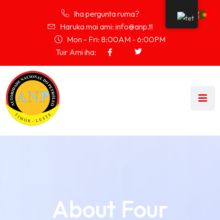
Iha pergunta ruma?
Haruka mai ami: info@anp.tl
Mon - Fri: 8:00AM - 6:00PM
Tuir Ami iha:
About Four